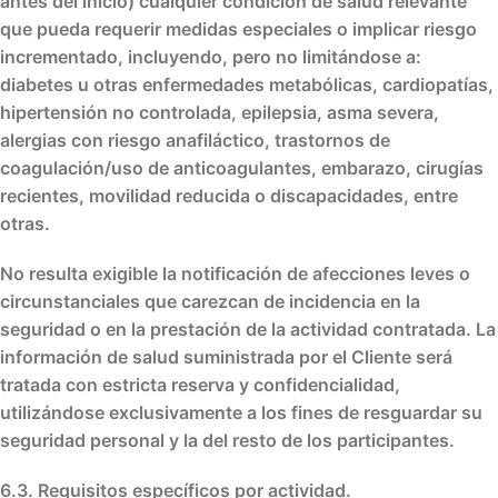
antes del inicio
) cualquier
condición de salud relevante
que pueda requerir medidas especiales o implicar riesgo
incrementado, incluyendo, pero no limitándose a:
diabetes
u otras enfermedades metabólicas,
cardiopatías
,
hipertensión no controlada
,
epilepsia
,
asma severa
,
alergias con riesgo anafiláctico
,
trastornos de
coagulación
/uso de
anticoagulantes
,
embarazo
,
cirugías
recientes
,
movilidad reducida
o
discapacidades
,
entre
otras
.
No resulta exigible la notificación de
afecciones leves o
circunstanciales
que carezcan de incidencia en la
seguridad o en la prestación de la actividad contratada. La
información de salud suministrada por el Cliente será
tratada con
estricta reserva y confidencialidad
,
utilizándose exclusivamente a los fines de
resguardar su
seguridad personal y la del resto de los participantes
.
6.3. Requisitos específicos por actividad.