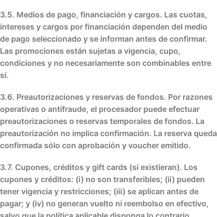
3.5. Medios de pago, financiación y cargos.
Las
cuotas
,
intereses
y
cargos
por financiación dependen del
medio
de pago
seleccionado y se informan
antes
de confirmar.
Las
promociones
están sujetas a
vigencia
,
cupo
,
condiciones
y
no necesariamente son combinables
entre
sí.
3.6. Preautorizaciones y reservas de fondos.
Por razones
operativas o antifraude, el procesador puede efectuar
preautorizaciones
o
reservas temporales de fondos
. La
preautorización
no implica
confirmación. La reserva queda
confirmada
sólo con
aprobación
y
voucher
emitido.
3.7. Cupones, créditos y gift cards (si existieran).
Los
cupones
y
créditos
: (i) no son
transferibles
; (ii) pueden
tener
vigencia
y
restricciones
; (iii) se aplican
antes
de
pagar; y (iv) no generan
vuelto
ni
reembolso
en efectivo,
salvo que la política aplicable disponga lo contrario.