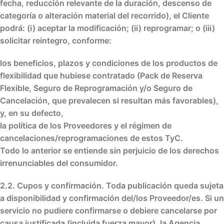
fecha
,
reducción relevante
de la
duración
,
descenso de
categoría
o
alteración material
del
recorrido
), el Cliente
podrá:
(i)
aceptar la modificación;
(ii)
reprogramar
; o
(iii)
solicitar reintegro
, conforme:
los
beneficios, plazos y condiciones
de los
productos de
flexibilidad
que hubiese contratado (
Pack de Reserva
Flexible
,
Seguro de Reprogramación
y/o
Seguro de
Cancelación
, que
prevalecen
si resultan
más favorables
),
y, en su defecto,
la
política de los Proveedores
y el
régimen de
cancelaciones/reprogramaciones
de estos TyC.
Todo lo anterior se entiende
sin perjuicio
de los
derechos
irrenunciables del consumidor
.
2.2. Cupos y confirmación.
Toda publicación queda
sujeta
a disponibilidad
y
confirmación
del/los Proveedor/es. Si un
servicio
no pudiere confirmarse
o debiere
cancelarse por
causa justificada
(incluida fuerza mayor), la Agencia