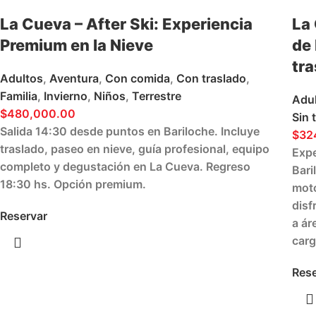
La Cueva – After Ski: Experiencia
La
Premium en la Nieve
de 
tr
Adultos
,
Aventura
,
Con comida
,
Con traslado
,
Familia
,
Invierno
,
Niños
,
Terrestre
Adu
$
480,000.00
Sin 
Salida 14:30 desde puntos en Bariloche. Incluye
$
32
traslado, paseo en nieve, guía profesional, equipo
Expe
completo y degustación en La Cueva. Regreso
Bari
18:30 hs. Opción premium.
moto
disf
Reservar
a ár
carg
Rese