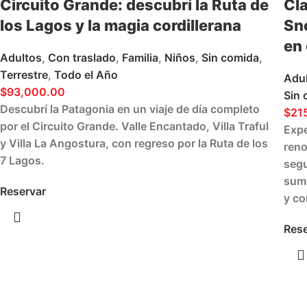
Circuito Grande: descubrí la Ruta de
Cl
los Lagos y la magia cordillerana
Sn
en 
Adultos
,
Con traslado
,
Familia
,
Niños
,
Sin comida
,
Terrestre
,
Todo el Año
Adu
$
93,000.00
Sin 
Descubrí la Patagonia en un viaje de día completo
$
21
por el Circuito Grande. Valle Encantado, Villa Traful
Expe
y Villa La Angostura, con regreso por la Ruta de los
reno
7 Lagos.
segu
sume
Reservar
y co
Rese