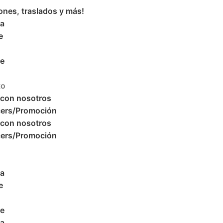
ones, traslados y más!
ra
e
re
to
 con nosotros
cers/Promoción
 con nosotros
cers/Promoción
ra
e
re
ra