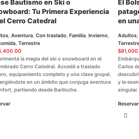
ase Bautismo en Ski o
El Bol
owboard: Tu Primera Experiencia
patagó
el Cerro Catedral
en una
ltos
,
Aventura
,
Con traslado
,
Familia
,
Invierno
,
Adultos
,
comida
,
Terrestre
Terrestr
5,400.00
$
81,000
rimentá la magia del ski o snowboard en el
Embárque
mbrado Cerro Catedral. Accedé a traslado
Carlos d
ro, equipamiento completo y una clase grupal,
descubri
rgiéndote en un ámbito que conjuga aventura
y la ese
nfort, partiendo desde Bariloche.
singular.
rvar
Reservar