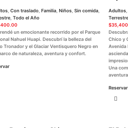
ltos
,
Con traslado
,
Familia
,
Niños
,
Sin comida
,
Adultos
,
estre
,
Todo el Año
Terrestr
,400.00
$
35,400
endé un emocionante recorrido por el Parque
Descubra
onal Nahuel Huapi. Descubrí la belleza del
Chico y 
o Tronador y el Glaciar Ventisquero Negro en
Avenida 
arco de naturaleza, aventura y confort.
ascienda
impresio
rvar
Una comb
aventura
Reservar