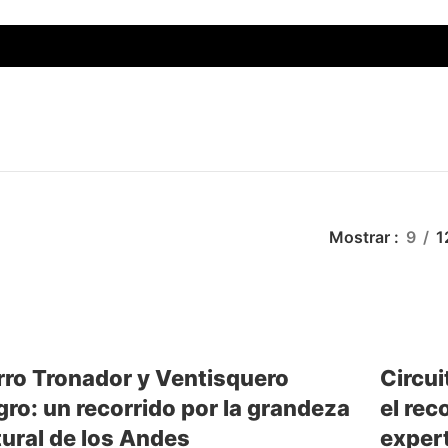
Mostrar
9
1
rro Tronador y Ventisquero
Circui
ro: un recorrido por la grandeza
el rec
ural de los Andes
exper