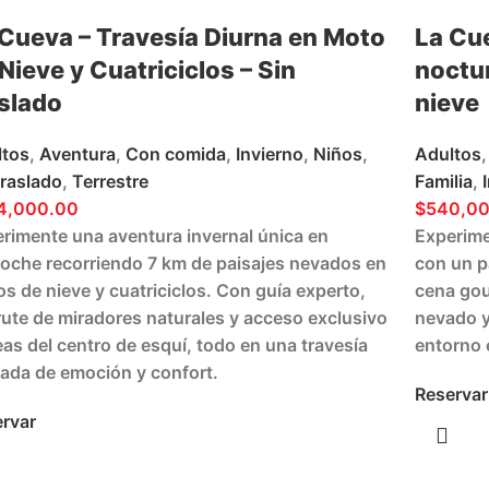
 Cueva – Travesía Diurna en Moto
La Cu
Nieve y Cuatriciclos – Sin
noctur
aslado
nieve
ltos
,
Aventura
,
Con comida
,
Invierno
,
Niños
,
Adultos
,
traslado
,
Terrestre
Familia
,
4,000.00
$
540,0
rimente una aventura invernal única en
Experime
loche recorriendo 7 km de paisajes nevados en
con un p
s de nieve y cuatriciclos. Con guía experto,
cena gou
rute de miradores naturales y acceso exclusivo
nevado y
eas del centro de esquí, todo en una travesía
entorno 
ada de emoción y confort.
Reservar
rvar