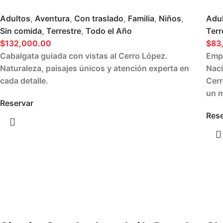
Adultos
,
Aventura
,
Con traslado
,
Familia
,
Niños
,
Adu
Sin comida
,
Terrestre
,
Todo el Año
Terr
$
132,000.00
$
83
Cabalgata guiada con vistas al Cerro López.
Empr
Naturaleza, paisajes únicos y atención experta en
Naci
cada detalle.
Cerr
un m
Reservar
Rese