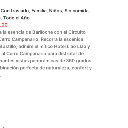
Con traslado
,
Familia
,
Niños
,
Sin comida
,
e
,
Todo el Año
.00
 la esencia de Bariloche con el Circuito
Cerro Campanario. Recorra la escénica
Bustillo
, admire el mítico
Hotel Llao Llao
y
 al
Cerro Campanario
para disfrutar de
nantes vistas panorámicas de 360 grados.
inación perfecta de naturaleza, confort y
.