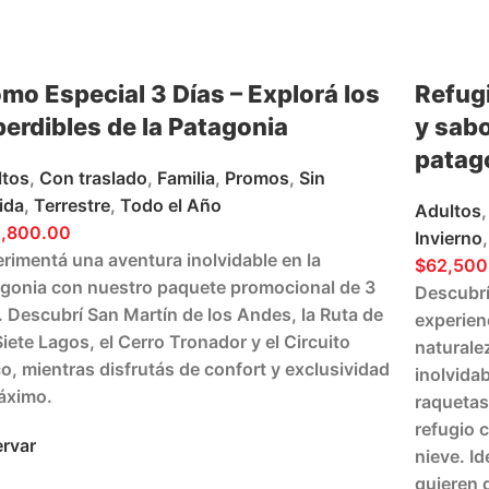
mo Especial 3 Días – Explorá los
Refug
erdibles de la Patagonia
y sabo
patagó
ltos
,
Con traslado
,
Familia
,
Promos
,
Sin
ida
,
Terrestre
,
Todo el Año
Adultos
,
1,800.00
Invierno
,
rimentá una aventura inolvidable en la
$
62,500
gonia con nuestro
paquete promocional de 3
Descubrí
. Descubrí
San Martín de los Andes
, la
Ruta de
experien
Siete Lagos
, el
Cerro Tronador
y el
Circuito
naturale
co
, mientras disfrutás de confort y exclusividad
inolvida
áximo.
raquetas
refugio c
rvar
nieve. Id
quieren d