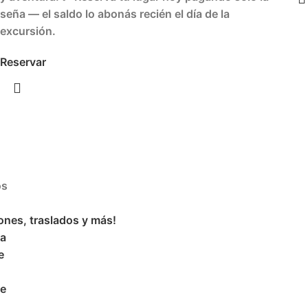
seña — el saldo lo abonás recién el día de la
excursión.
Reservar
os
ones, traslados y más!
ra
e
re