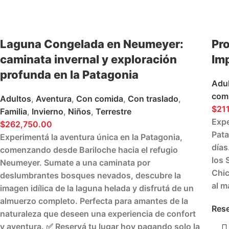
Laguna Congelada en Neumeyer:
Pro
caminata invernal y exploración
Imp
profunda en la Patagonia
Adu
com
Adultos
,
Aventura
,
Con comida
,
Con traslado
,
$
21
Familia
,
Invierno
,
Niños
,
Terrestre
Expe
$
262,750.00
Pata
Experimentá la aventura única en la Patagonia,
días
comenzando desde Bariloche hacia el refugio
los 
Neumeyer. Sumate a una caminata por
Chi
deslumbrantes bosques nevados, descubre la
al m
imagen idílica de la laguna helada y disfrutá de un
almuerzo completo. Perfecta para amantes de la
Rese
naturaleza que deseen una experiencia de confort
y aventura. ✅ Reservá tu lugar hoy pagando solo la