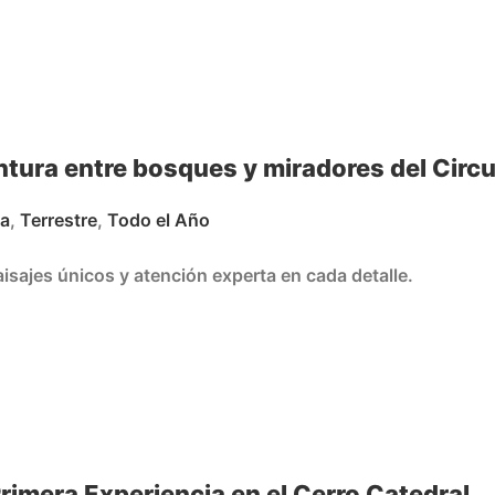
ntura entre bosques y miradores del Circu
da
,
Terrestre
,
Todo el Año
isajes únicos y atención experta en cada detalle.
imera Experiencia en el Cerro Catedral