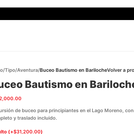
io
/
Tipo
/
Aventura
/
Buceo Bautismo en Bariloche
Volver a pr
uceo Bautismo en Bariloch
2,000.00
ursión de buceo para principiantes en el Lago Moreno, con 
leto y traslado incluido.
lto
(+
$
31,200.00
)