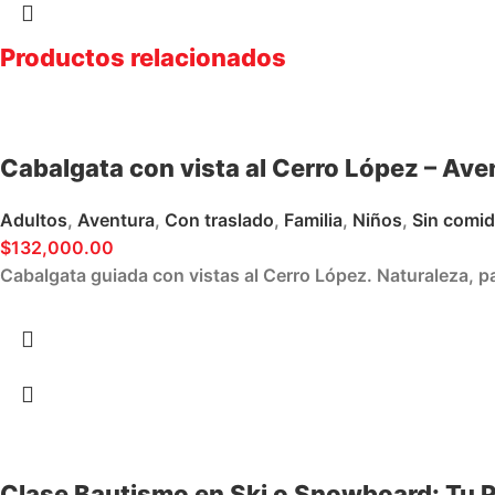
Productos relacionados
Cabalgata con vista al Cerro López – Ave
Adultos
,
Aventura
,
Con traslado
,
Familia
,
Niños
,
Sin comi
$
132,000.00
Cabalgata guiada con vistas al Cerro López. Naturaleza, pa
Clase Bautismo en Ski o Snowboard: Tu Pr